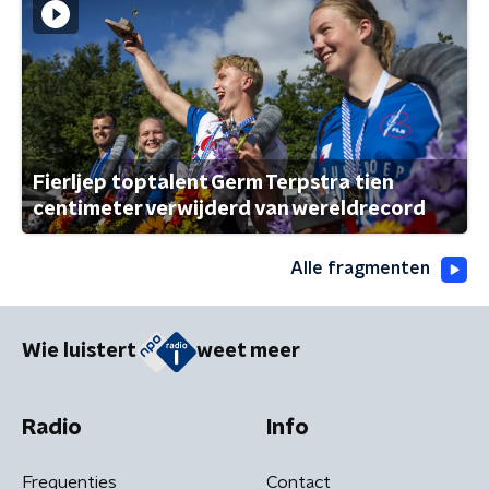
Fierljep toptalent Germ Terpstra tien
centimeter verwijderd van wereldrecord
Alle fragmenten
Wie luistert
weet meer
Radio
Info
Frequenties
Contact