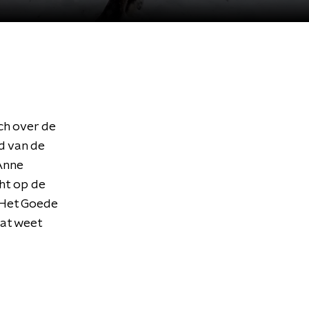
ich over de
ed van de
Anne
ht op de
 Het Goede
Dat weet