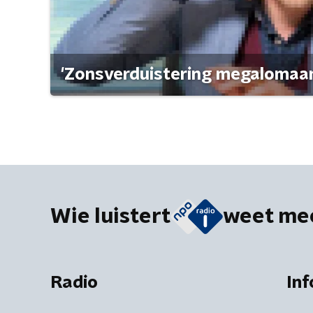
'Zonsverduistering megalomaan
Wie luistert
weet me
Radio
Inf