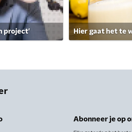
 project'
Hier gaat het te w
er
o
Abonneer je op o