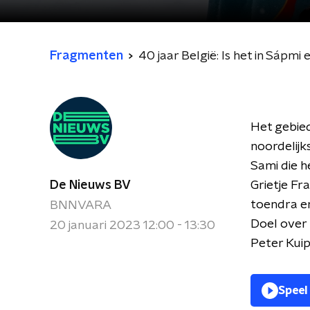
Fragmenten
40 jaar België: Is het in Sápmi
Het gebied
noordelijk
Sami die 
De Nieuws BV
Grietje Fr
toendra en
BNNVARA
Doel over z
20 januari 2023 12:00 - 13:30
Peter Kuip
Speel