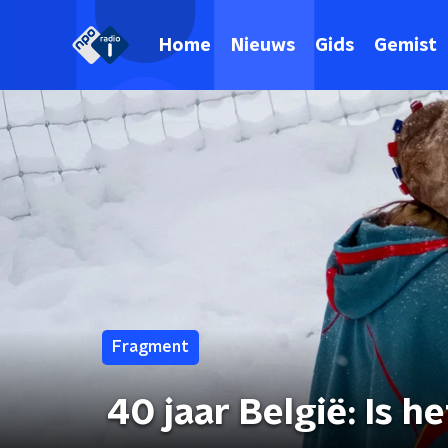
Home
Nieuws
Gids
Gemist
Fragment
40 jaar België: Is h