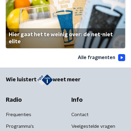
Hier gaat het te weinig over: de net-niet
elite
Alle fragmenten
Wie luistert
weet meer
Radio
Info
Frequenties
Contact
Programma's
Veelgestelde vragen