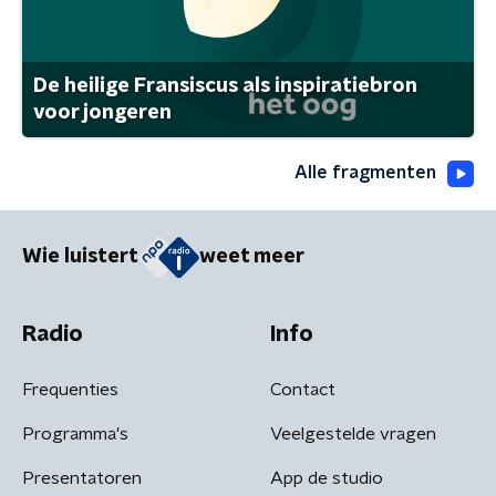
De heilige Fransiscus als inspiratiebron
voor jongeren
Alle fragmenten
Wie luistert
weet meer
Radio
Info
Frequenties
Contact
Programma's
Veelgestelde vragen
Presentatoren
App de studio