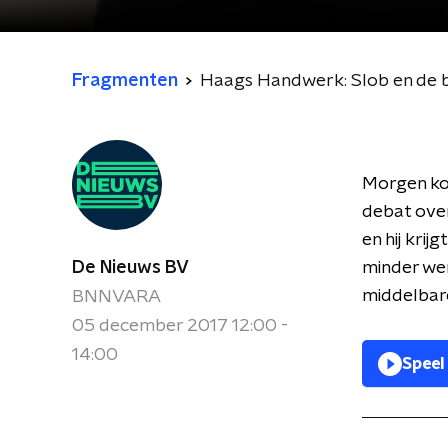
Fragmenten
Haags Handwerk: Slob en de b
Morgen ko
debat over
en hij krij
De Nieuws BV
minder wer
middelbar
BNNVARA
05 december 2017 12:00 -
14:00
Speel