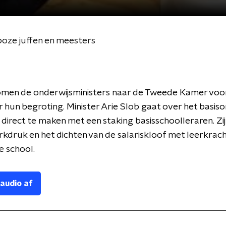
oze juffen en meesters
men de onderwijsministers naar de Tweede Kamer voo
 hun begroting. Minister Arie Slob gaat over het basiso
gt direct te maken met een staking basisschoolleraren. Zij
kdruk en het dichten van de salariskloof met leerkrac
e school.
 audio af