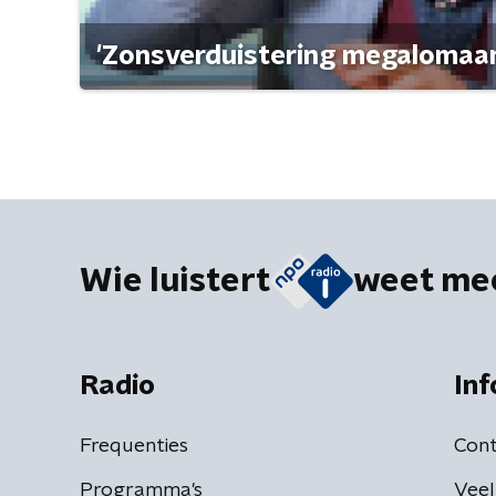
'Zonsverduistering megalomaan
Wie luistert
weet me
Radio
Inf
Frequenties
Cont
Programma's
Veel