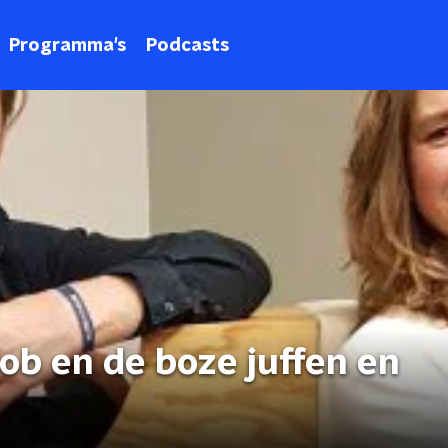
Programma's
Podcasts
ob en de boze juffen en