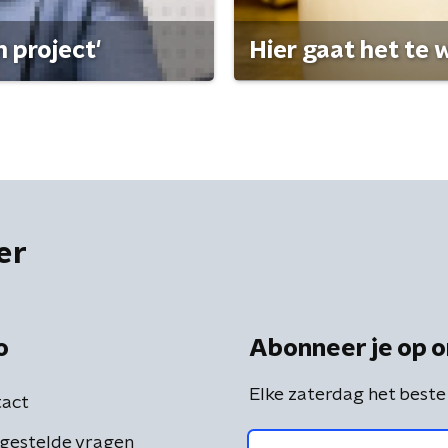
 project'
Hier gaat het te w
er
o
Abonneer je op o
Elke zaterdag het beste
act
gestelde vragen