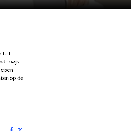
r het
nderwijs
 eisen
hten op de