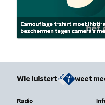
Camouflage t-shirt moet lhbti-
beschermen tegen camera's met 
Wie luistert
weet me
Radio
Inf