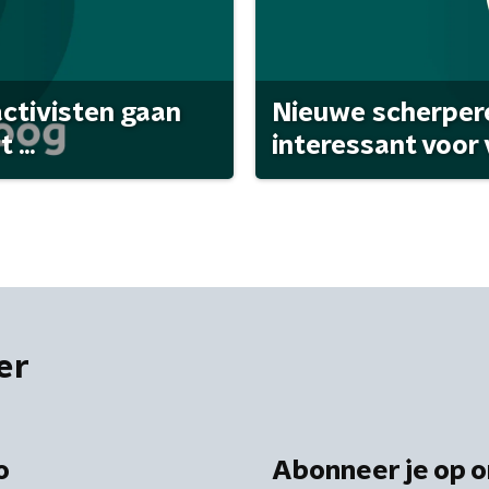
activisten gaan
Nieuwe scherpere
...
interessant voor
er
o
Abonneer je op o