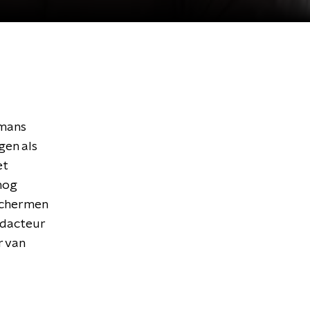
rmans
gen als
et
nog
schermen
edacteur
r van