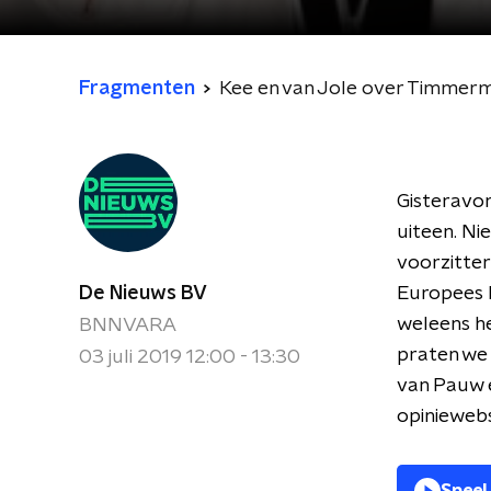
Fragmenten
Kee en van Jole over Timmer
Gisteravo
uiteen. Ni
voorzitte
De Nieuws BV
Europees 
weleens h
BNNVARA
praten we 
03 juli 2019 12:00 - 13:30
van Pauw 
opiniewebs