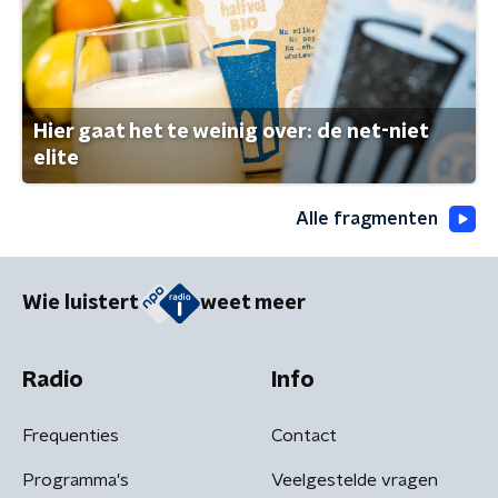
Hier gaat het te weinig over: de net-niet
elite
Alle fragmenten
Wie luistert
weet meer
Radio
Info
Frequenties
Contact
Programma's
Veelgestelde vragen