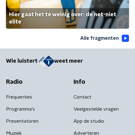
Hier gaat het te weinig over: de net-niet
elite
Alle fragmenten
Wie luistert
weet meer
Radio
Info
Frequenties
Contact
Programma's
Veelgestelde vragen
Presentatoren
App de studio
Muziek
Adverteren