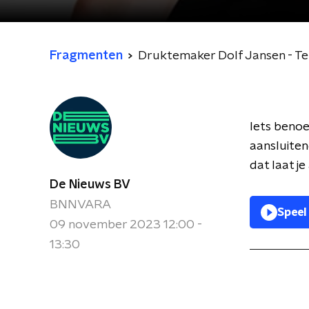
Fragmenten
Druktemaker Dolf Jansen - Te
Iets benoe
aansluiten
dat laat je
De Nieuws BV
BNNVARA
Speel
09 november 2023 12:00 -
13:30