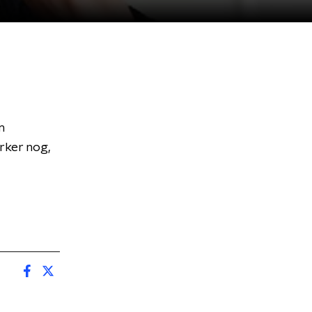
m
rker nog,