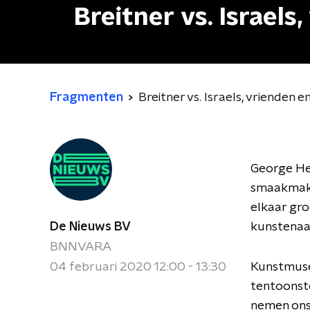
Breitner vs. Israels
Fragmenten
Breitner vs. Israels, vrienden e
George Hen
smaakmaker
elkaar gro
De Nieuws BV
kunstena
BNNVARA
04 februari 2020 12:00 - 13:30
Kunstmuse
tentoonste
nemen ons 