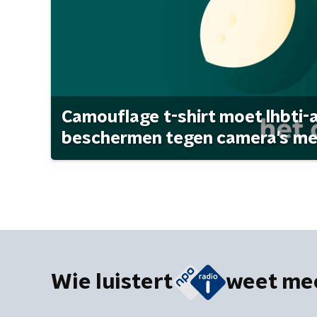
Camouflage t-shirt moet lhbti-
beschermen tegen camera's met 
Wie luistert
weet me