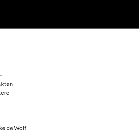
-
akten
tere
oke de Wolf