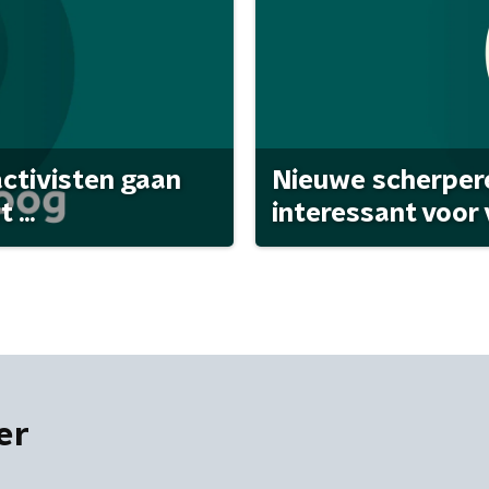
activisten gaan
Nieuwe scherpere
...
interessant voor
er