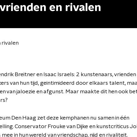
, vrienden en rivalen
n rivalen
drik Breitner en Isaac Israels: 2 kunstenaars, vrienden 
s van hun tijd, geintimideerd door elkaars talent, ma
en van jaloezie en afgunst. Maar maakte dit hen ook be
ars?
um Den Haag zet deze kemphanen nu samen in één
lling. Conservator Frouke van Dijke en kunstcriticus J
mee in hun wereld van vriendschap, nijd en rivaliteit.