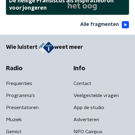
De heilige Fransiscus als inspiratiebron
voor jongeren
Alle fragmenten
Wie luistert
weet meer
Radio
Info
Frequenties
Contact
Programma's
Veelgestelde vragen
Presentatoren
App de studio
Muziek
Adverteren
Gemist
NPO Campus