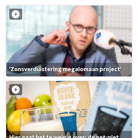
'Zonsverduistering megalomaan project'
Hier gaat het te weinig over: de net-niet