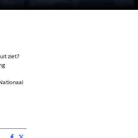
it ziet?
ing
 Nationaal