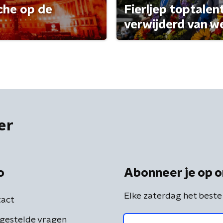
che op de
Fierljep toptalen
verwijderd van w
er
o
Abonneer je op o
Elke zaterdag het beste
act
gestelde vragen