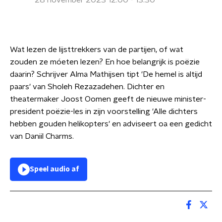
28 november 2023 12:00 - 13:30
Wat lezen de lijsttrekkers van de partijen, of wat
zouden ze móeten lezen? En hoe belangrijk is poëzie
daarin? Schrijver Alma Mathijsen tipt 'De hemel is altijd
paars' van Sholeh Rezazadehen. Dichter en
theatermaker Joost Oomen geeft de nieuwe minister-
president poëzie-les in zijn voorstelling 'Alle dichters
hebben gouden helikopters' en adviseert oa een gedicht
van Daniil Charms.
Speel audio af