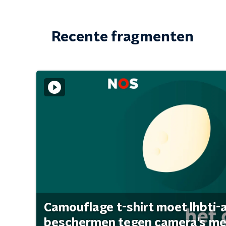
Recente fragmenten
Camouflage t-shirt moet lhbti-
beschermen tegen camera's met 