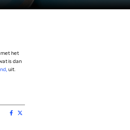
 met het
at is dan
and,
uit.