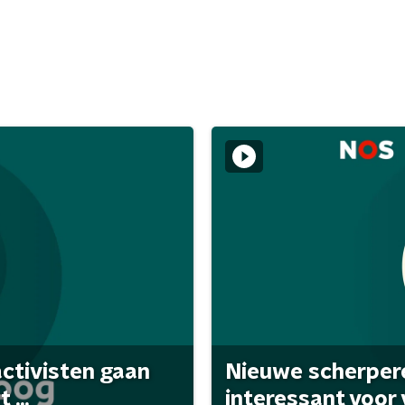
activisten gaan
Nieuwe scherpere
...
interessant voor