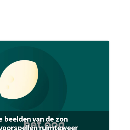
 beelden van de zon
 voorspellen ruimteweer