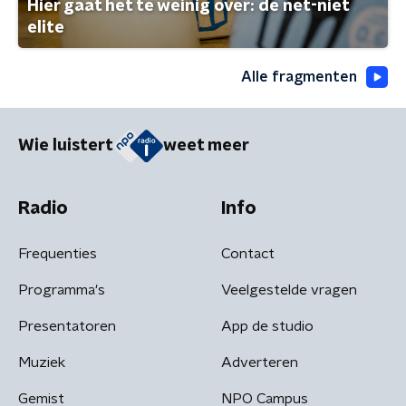
Hier gaat het te weinig over: de net-niet
elite
Alle fragmenten
Wie luistert
weet meer
Radio
Info
Frequenties
Contact
Programma's
Veelgestelde vragen
Presentatoren
App de studio
Muziek
Adverteren
Gemist
NPO Campus