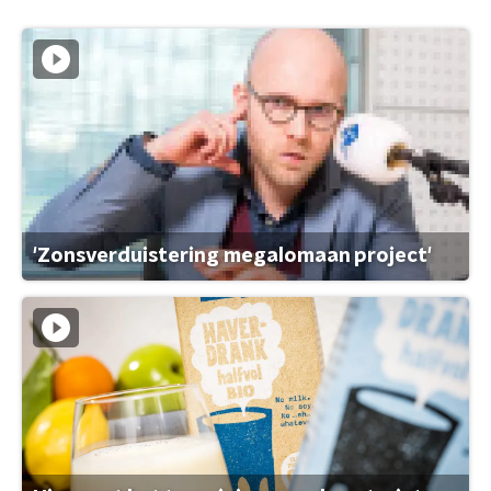
'Zonsverduistering megalomaan project'