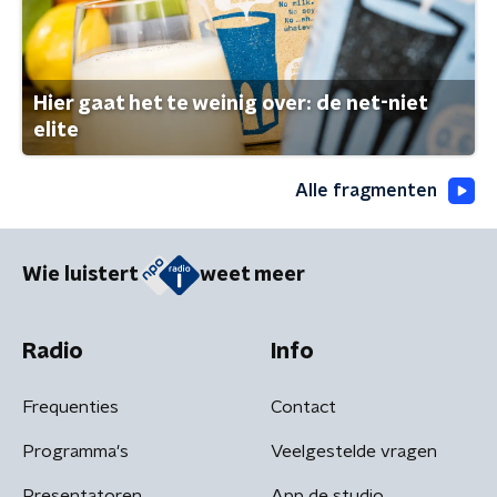
Hier gaat het te weinig over: de net-niet
elite
Alle fragmenten
Wie luistert
weet meer
Radio
Info
Frequenties
Contact
Programma's
Veelgestelde vragen
Presentatoren
App de studio