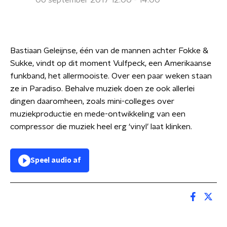
06 september 2017 12:00 - 14:00
Bastiaan Geleijnse, één van de mannen achter Fokke &
Sukke, vindt op dit moment Vulfpeck, een Amerikaanse
funkband, het allermooiste. Over een paar weken staan
ze in Paradiso. Behalve muziek doen ze ook allerlei
dingen daaromheen, zoals mini-colleges over
muziekproductie en mede-ontwikkeling van een
compressor die muziek heel erg ‘vinyl’ laat klinken.
Speel audio af