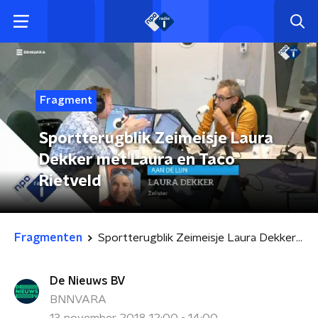
Fragment
Sportterugblik Zeimeisje Laura
Dekker met Laura en Taco
Rietveld
Fragmenten
Sportterugblik Zeimeisje Laura Dekker met Laura en Taco Rietveld
De Nieuws BV
BNNVARA