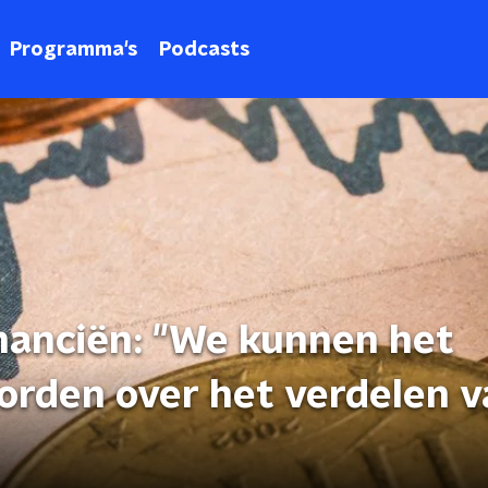
Programma's
Podcasts
nanciën: "We kunnen het
worden over het verdelen 