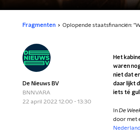
Fragmenten
Oplopende staatsfinanciën: "We
Het kabin
waren nog
niet dat e
De Nieuws BV
daar lijkt
iets té gu
BNNVARA
22 april 2022 12:00 - 13:30
In
De
Week
door met e
Nederlan