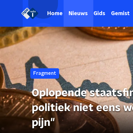
Home
Nieuws
Gids
Gemist
Fragment
Oplopende staatsfi
politiek niet eens 
pijn"