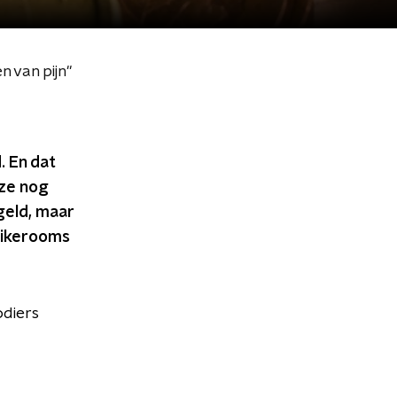
 van pijn"
 En dat
 ze nog
geld, maar
suikerooms
odiers