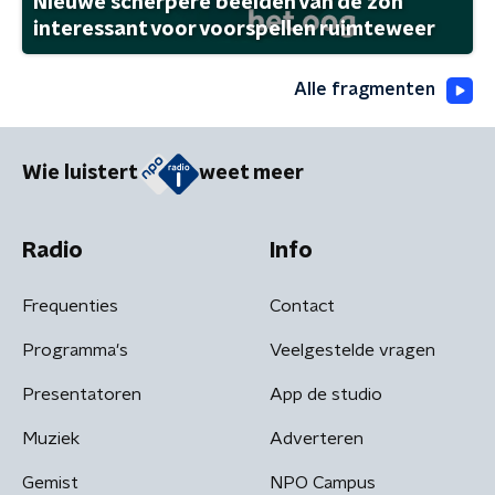
Nieuwe scherpere beelden van de zon
interessant voor voorspellen ruimteweer
Alle fragmenten
Wie luistert
weet meer
Radio
Info
Frequenties
Contact
Programma's
Veelgestelde vragen
Presentatoren
App de studio
Muziek
Adverteren
Gemist
NPO Campus