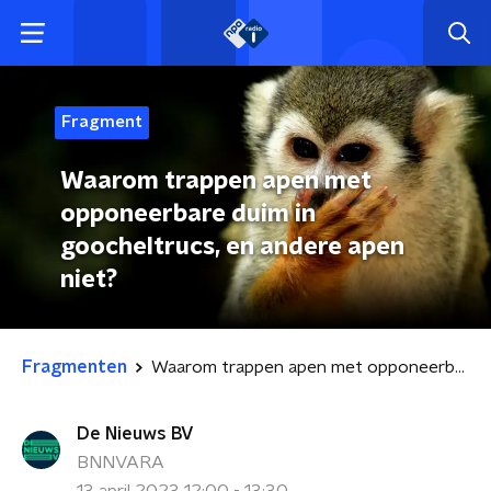
Fragment
Waarom trappen apen met
opponeerbare duim in
goocheltrucs, en andere apen
niet?
Fragmenten
Waarom trappen apen met opponeerbare duim in goocheltrucs, en andere apen niet?
De Nieuws BV
BNNVARA