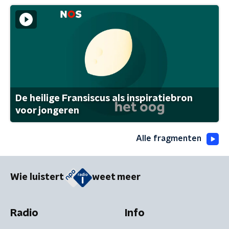
De heilige Fransiscus als inspiratiebron
voor jongeren
Alle fragmenten
Wie luistert
weet meer
Radio
Info