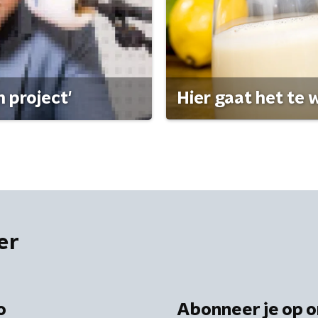
 project'
Hier gaat het te w
er
o
Abonneer je op o