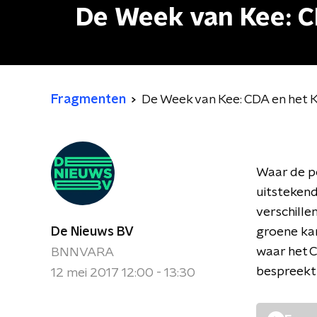
De Week van Kee: C
Fragmenten
De Week van Kee: CDA en het 
Waar de po
uitstekend
verschille
De Nieuws BV
groene ka
waar het C
BNNVARA
bespreekt
12 mei 2017 12:00 - 13:30