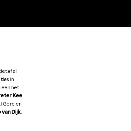
tietafel
ies in
 een het
Peter Kee
l Gore en
 van Dijk.