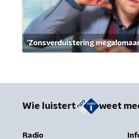
'Zonsverduistering megalomaan
Wie luistert
weet me
Radio
Inf