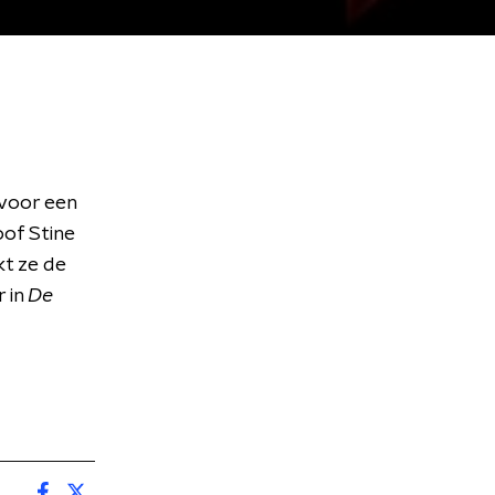
 voor een
oof Stine
kt ze de
 in
De