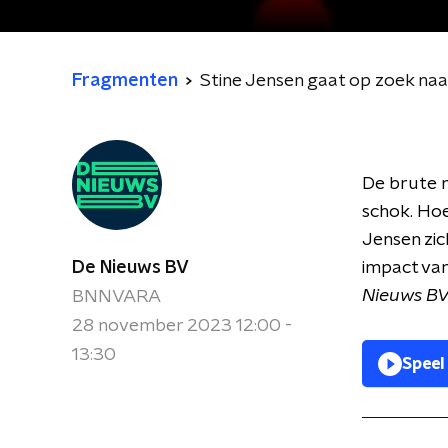
Fragmenten
Stine Jensen gaat op zoek naar
De brute 
schok. Hoe
Jensen zic
De Nieuws BV
impact van
Nieuws BV
BNNVARA
28 november 2023 12:00 -
13:30
Speel