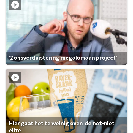
'Zonsverduistering megalomaan project'
Hier gaat het te weinig over: de net-niet
elite