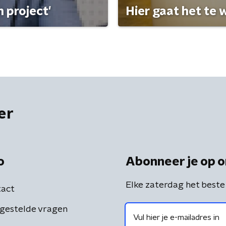
 project'
Hier gaat het te w
er
o
Abonneer je op o
Elke zaterdag het beste
act
gestelde vragen