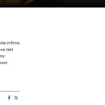
e in films
ve niet
ms-
over.