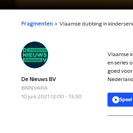
Fragmenten
Vlaamse dubbing in kinderseri
Vlaamse ki
en series 
goed voor 
De Nieuws BV
Nederlands
BNNVARA
10 juni 2021 12:00 - 13:30
Speel