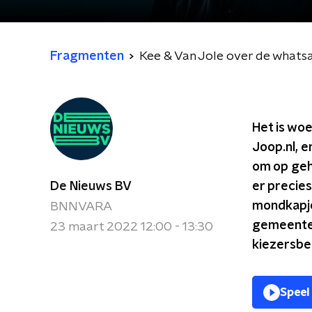
Fragmenten
Kee & Van Jole over de whats
Het is wo
Joop.nl, 
om op gehe
De Nieuws BV
er precie
mondkapje
BNNVARA
gemeenter
23 maart 2022 12:00 - 13:30
kiezersb
Speel