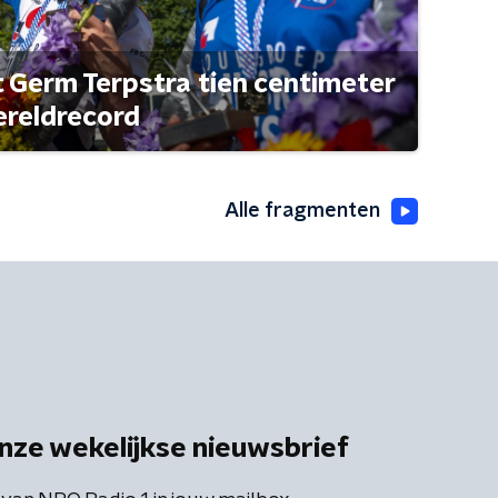
t Germ Terpstra tien centimeter
ereldrecord
Alle fragmenten
nze wekelijkse nieuwsbrief