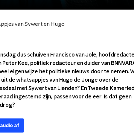
appjes van Sywert en Hugo
ensdag dus schuiven Francisco van Jole, hoofdredacte
en Peter Kee, politiek redacteur en duider van BNNVAR
el eigen wijze het politieke nieuws door te nemen. Wa
s uit de whatsappjes van Hugo de Jonge over de
sdeal met Sywert van Lienden? En Tweede Kamerled
aad ingestemd zijn, passen voor de eer. Is dat geen
edrog?
 audio af