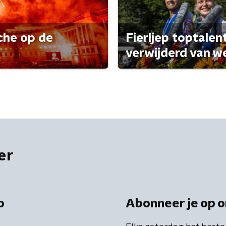
che op de
Fierljep toptalen
verwijderd van w
er
o
Abonneer je op o