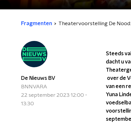
Fragmenten
Theatervoorstelling De Noodz
Steeds va
dacht u va
Theaterge
De Nieuws BV
over de V
van een r
BNNVARA
Yuna Linde
22 september 2023 12:00 -
voedselban
13:30
voorstelli
september