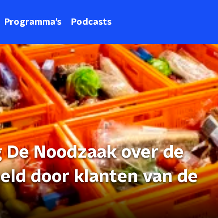
Programma's
Podcasts
g De Noodzaak over de
eld door klanten van de