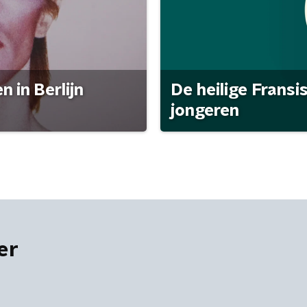
 in Berlijn
De heilige Fransi
jongeren
er