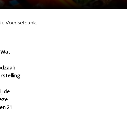
de Voedselbank.
 Wat
odzaak
rstelling
ij de
eze
en 21