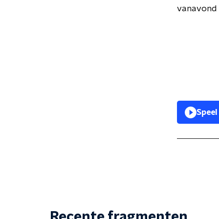
vanavond 
Speel
Recente fragmenten