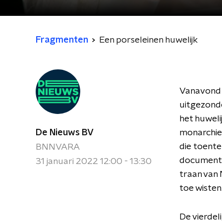
Fragmenten
Een porseleinen huwelijk
Vanavond w
uitgezonde
het huweli
De Nieuws BV
monarchie 
die toente
BNNVARA
documenta
31 januari 2022 12:00 - 13:30
traan van 
toe wisten
De vierdel