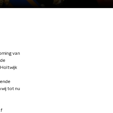
koming van
 de
Holtwijk
kende
 wij tot nu
af