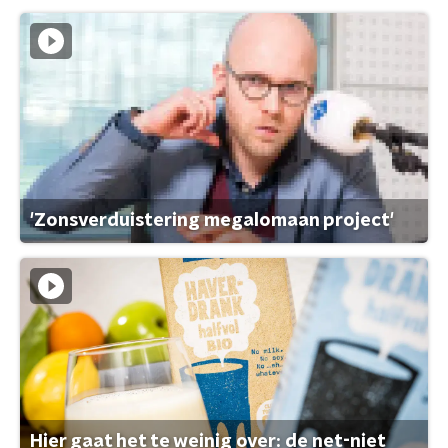
'Zonsverduistering megalomaan project'
Hier gaat het te weinig over: de net-niet