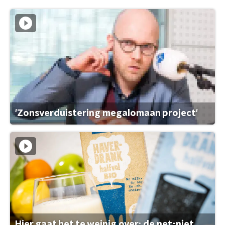
'Zonsverduistering megalomaan project'
Hier gaat het te weinig over: de net-niet