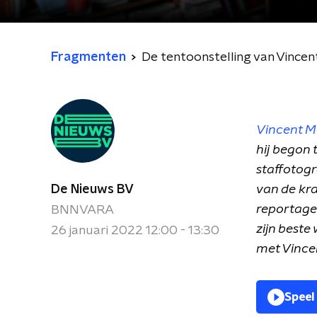
Fragmenten
De tentoonstelling van Vincen
Vincent M
hij begon 
staffotogr
De Nieuws BV
van de kra
reportages
BNNVARA
zijn beste
26 januari 2022 12:00 - 13:30
met Vince
Speel