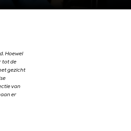
nd. Hoewel
r tot de
het gezicht
dse
ectie van
gaan er