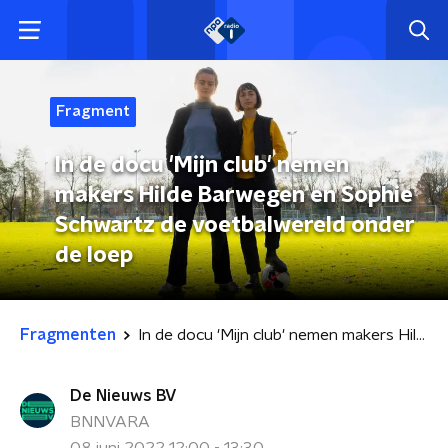
Fragment
In de docu 'Mijn club' nemen
makers Hilde Barwegen en Sophie
Schwartz de voetbalwereld onder
de loep
Fragmenten
In de docu 'Mijn club' nemen makers Hilde Barwegen en Sophie Schwartz de voetbalwereld onder de loep
De Nieuws BV
BNNVARA