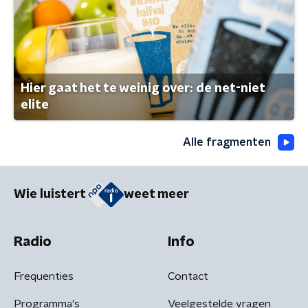
Hier gaat het te weinig over: de net-niet
elite
Alle fragmenten
Wie luistert
weet meer
Radio
Info
Frequenties
Contact
Programma's
Veelgestelde vragen