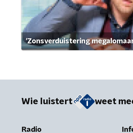
'Zonsverduistering megalomaan
Wie luistert
weet me
Radio
Inf