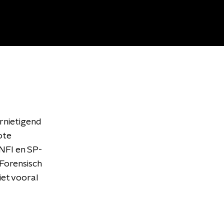
ernietigend
ote
 NFI en SP-
 Forensisch
iet vooral