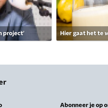
 project'
Hier gaat het te w
er
o
Abonneer je op o