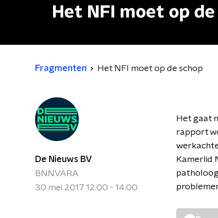
Het NFI moet op de
Fragmenten
Het NFI moet op de schop
Het gaat n
rapport w
werkachter
De Nieuws BV
Kamerlid M
patholoog 
BNNVARA
problemen
30 mei 2017 12:00 - 14:00