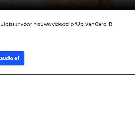
tuur voor nieuwe videoclip ‘Up’ van Cardi B.
 audio af