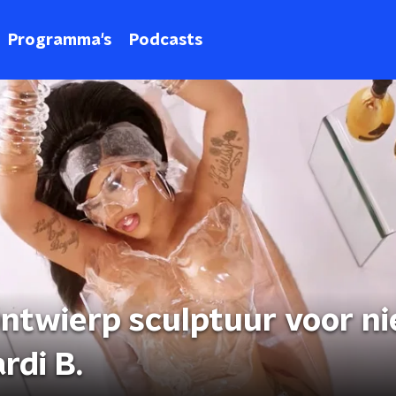
Programma's
Podcasts
twierp sculptuur voor n
rdi B.