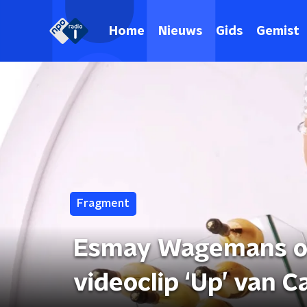
Home
Nieuws
Gids
Gemist
Fragment
Esmay Wagemans on
videoclip ‘Up’ van Ca