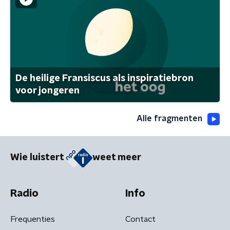
De heilige Fransiscus als inspiratiebron
voor jongeren
Alle fragmenten
Wie luistert
weet meer
Radio
Info
Frequenties
Contact