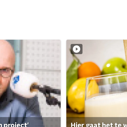
 project'
Hier gaat het te w