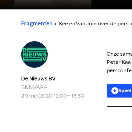
Fragmenten
Kee en Van Jole over de pers
Onze same
Peter Kee 
persconfer
De Nieuws BV
BNNVARA
Speel
20 mei 2020 12:00 - 13:30