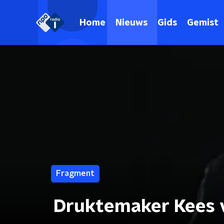
Home
Nieuws
Gids
Gemist
Fragment
Druktemaker Kees v