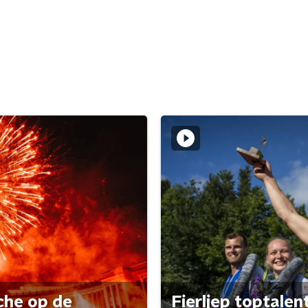
che op de
Fierljep toptalen