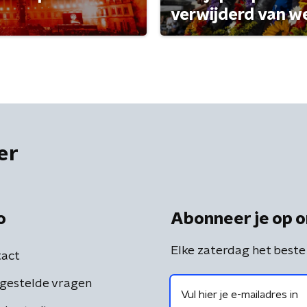
verwijderd van w
er
o
Abonneer je op o
Elke zaterdag het beste
act
gestelde vragen