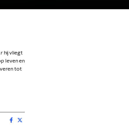
hij vliegt
op leven en
veren tot