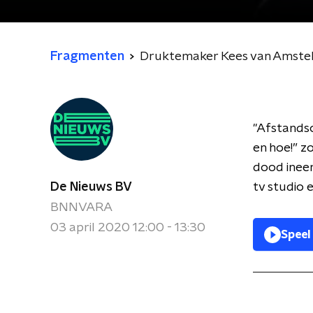
Fragmenten
Druktemaker Kees van Amstel
"Afstandso
en hoe!” z
dood inee
De Nieuws BV
tv studio 
BNNVARA
03 april 2020 12:00 - 13:30
Speel