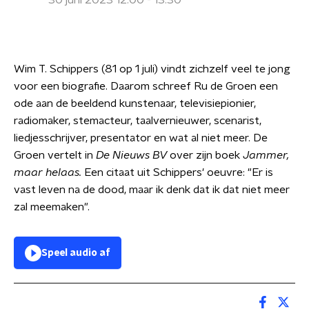
30 juni 2023 12:00 - 13:30
Wim T. Schippers (81 op 1 juli) vindt zichzelf veel te jong
voor een biografie. Daarom schreef Ru de Groen een
ode aan de beeldend kunstenaar, televisiepionier,
radiomaker, stemacteur, taalvernieuwer, scenarist,
liedjesschrijver, presentator en wat al niet meer. De
Groen vertelt in
De Nieuws BV
over zijn boek
Jammer,
maar helaas.
Een citaat uit Schippers' oeuvre: "Er is
vast leven na de dood, maar ik denk dat ik dat niet meer
zal meemaken".
Speel audio af