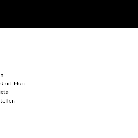
jn
d uit. Hun
iste
tellen