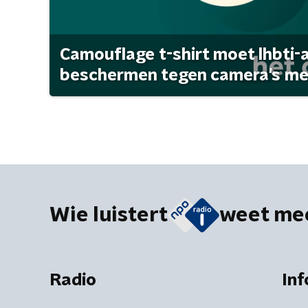
Camouflage t-shirt moet lhbti-
beschermen tegen camera's met 
Wie luistert
weet me
Radio
Inf