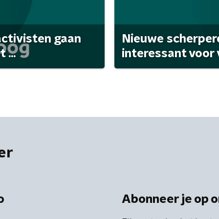
activisten gaan
Nieuwe scherpere
...
interessant voor
er
o
Abonneer je op o