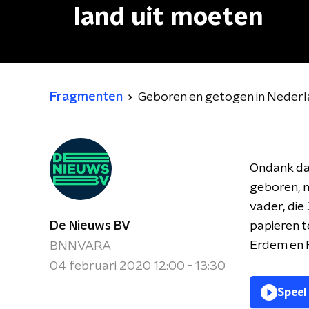
land uit moeten
Fragmenten
Geboren en getogen in Nederl
Ondank dat
geboren, m
vader, die
De Nieuws BV
papieren t
Erdem en 
BNNVARA
04 februari 2020 12:00 - 13:30
Speel