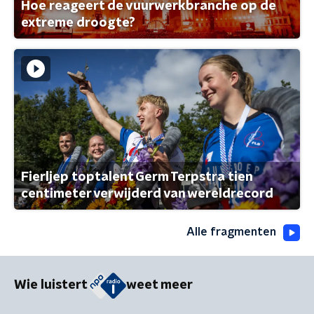
Hoe reageert de vuurwerkbranche op de
extreme droogte?
Fierljep toptalent Germ Terpstra tien
centimeter verwijderd van wereldrecord
Alle fragmenten
Wie luistert
weet meer