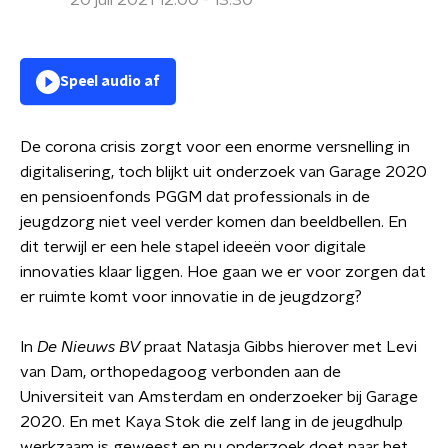
20 juli 2021 12:00 - 13:30
Speel audio af
De corona crisis zorgt voor een enorme versnelling in
digitalisering, toch blijkt uit onderzoek van Garage 2020
en pensioenfonds PGGM dat professionals in de
jeugdzorg niet veel verder komen dan beeldbellen. En
dit terwijl er een hele stapel ideeën voor digitale
innovaties klaar liggen. Hoe gaan we er voor zorgen dat
er ruimte komt voor innovatie in de jeugdzorg?
In
De Nieuws BV
praat Natasja Gibbs hierover met Levi
van Dam, orthopedagoog verbonden aan de
Universiteit van Amsterdam en onderzoeker bij Garage
2020. En met Kaya Stok die zelf lang in de jeugdhulp
werkzaam is geweest en nu onderzoek doet naar het