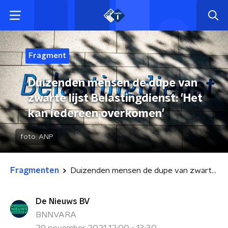
Fragment
Duizenden mensen de dupe van
zwarte lijst Belastingdienst: 'Het
kan iedereen overkomen'
foto:
ANP
Fragmenten
Duizenden mensen de dupe van zwarte lijst Belastingdienst: 'Het kan iedereen overkomen'
De Nieuws BV
BNNVARA