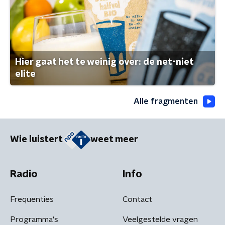
Hier gaat het te weinig over: de net-niet
elite
Alle fragmenten
Wie luistert
weet meer
Radio
Info
Frequenties
Contact
Programma's
Veelgestelde vragen