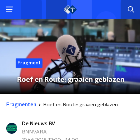
Fragment
Roef en Route: graaien geblazen
Fragmenten
Roef en Route: graaien geblazen
De Nieuws BV
BNNVARA