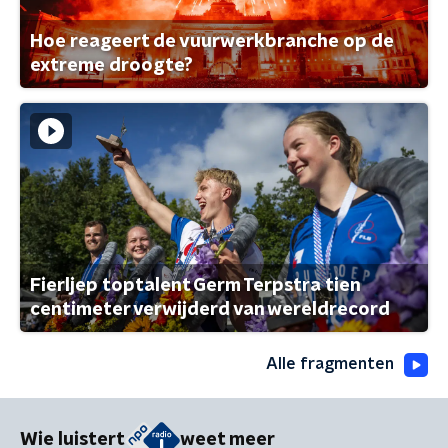
Hoe reageert de vuurwerkbranche op de
extreme droogte?
Fierljep toptalent Germ Terpstra tien
centimeter verwijderd van wereldrecord
Alle fragmenten
Wie luistert
weet meer