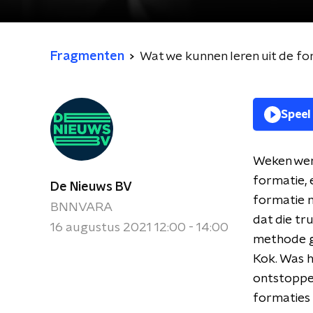
Fragmenten
Wat we kunnen leren uit de fo
Speel
Weken wer
formatie,
De Nieuws BV
formatie m
BNNVARA
dat die tr
16 augustus 2021 12:00 - 14:00
methode g
Kok. Was h
ontstoppe
formaties