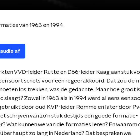
rmaties van 1963 en 1994
 audio af
kten VVD-leider Rutte en D66-leider Kaag aan stuk vo
 een soort schets voor een regeerakkoord. Dat zou de
oeten los trekken, was de gedachte. Maar hoe groot i
uc slaagt? Zowel in 1963 als in 1994 werd al eens een soo
ebruikt door oud KVP-leider Romme en later door Pv
et schrijven van zo'n stuk destijds een goede formatie-
r? Wat kunnen we van die formaties leren? En waarom 
 überhaupt zo lang in Nederland? Dat bespreken we