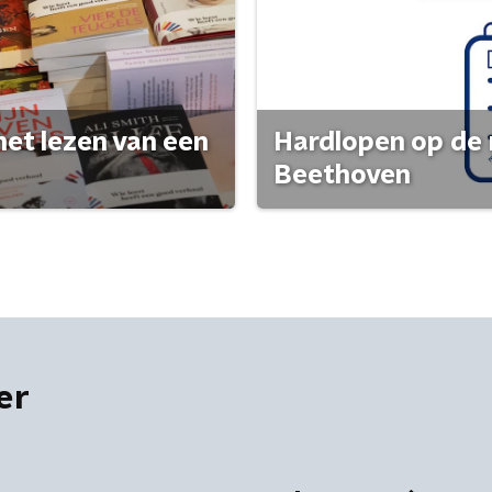
het lezen van een
Hardlopen op de 
Beethoven
er