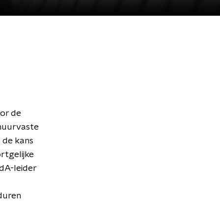
or de
 muurvaste
s de kans
rtgelijke
dA-leider
duren