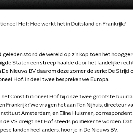
utioneel Hof: Hoe werkt het in Duitsland en Frankrijk?
 geleden stond de wereld op z'n kop toen het hoogge
nigde Staten een streep haalde door het landelijke rech
n De Nieuws BV daarom deze zomer de serie: De Strijd 
oneel Hof. In deel twee bespreken we Europa.
het Constitutioneel Hof bij onze twee grootste buurl
en Frankrijk? We vragen het aan Ton Nijhuis, directeur v
Instituut Amsterdam, en Eline Huisman, correspondent 
 In de VS dreigt het Hof steeds politieker te worden. Da
ese landen heel anders, hoor je in De Nieuws BV.