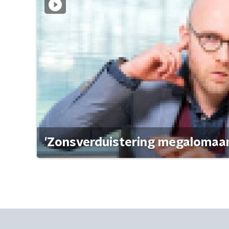
'Zonsverduistering megalomaan