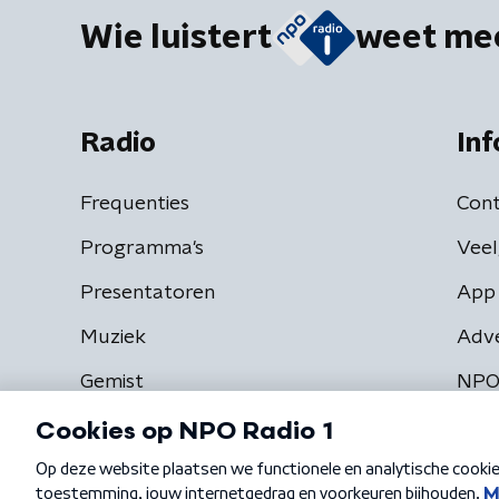
Wie luistert
weet me
Radio
Inf
Frequenties
Cont
Programma's
Veel
Presentatoren
App 
Muziek
Adv
Gemist
NPO