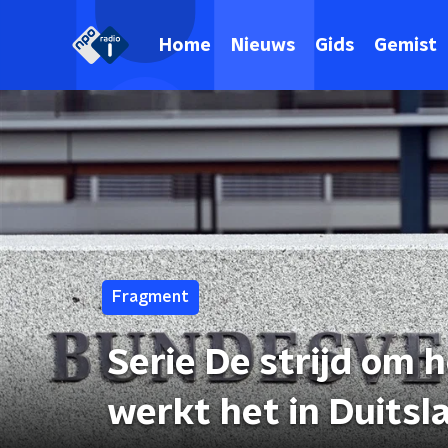
Home
Nieuws
Gids
Gemist
Fragment
Serie De strijd om 
werkt het in Duitsl