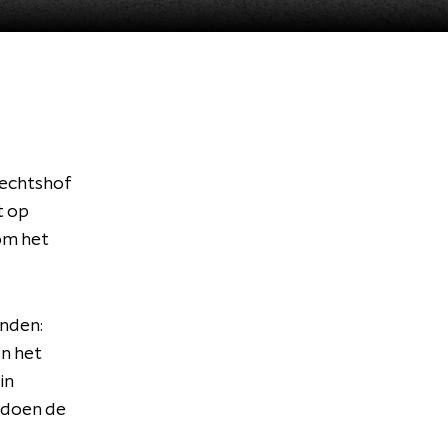
rechtshof
t op
om het
anden:
an het
in
t doen de