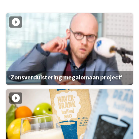
'Zonsverduistering megalomaan project'