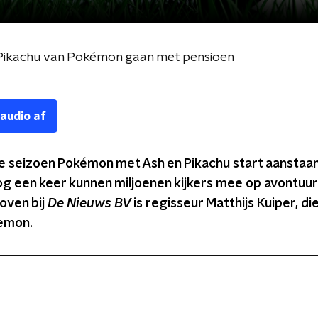
n Pikachu van Pokémon gaan met pensioen
 audio af
te seizoen Pokémon met Ash en Pikachu start aanstaa
og een keer kunnen miljoenen kijkers mee op avontuur
oven bij
De Nieuws BV
is regisseur Matthijs Kuiper, di
kemon.