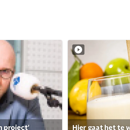
 project'
Hier gaat het te w