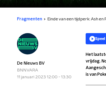
Fragmenten
Einde van een tijdperk: Ash e
Speel
Het laats
vrijdag. N
De Nieuws BV
Aangesch
BNNVARA
is van Po
11 januari 2023 12:00 - 13:30