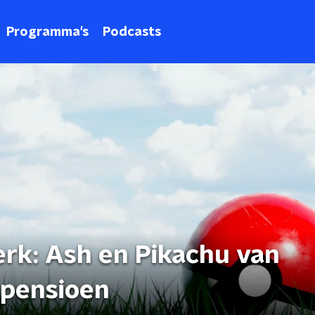
Programma's
Podcasts
erk: Ash en Pikachu van
pensioen