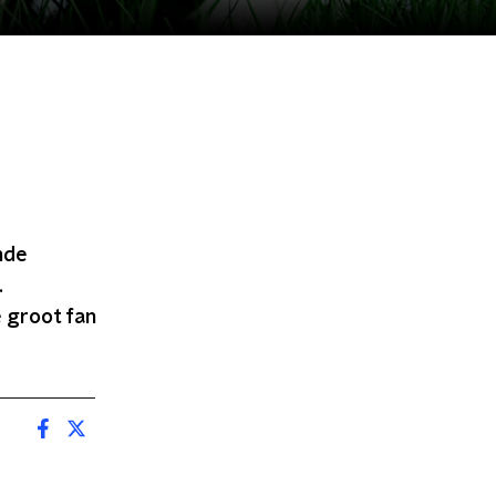
nde
.
e groot fan